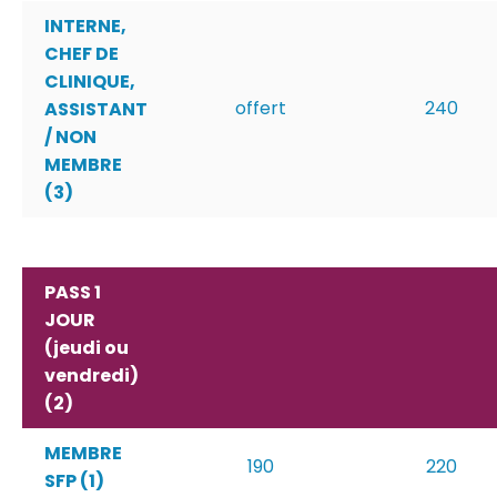
INTERNE,
CHEF DE
CLINIQUE,
offert
240
ASSISTANT
/ NON
MEMBRE
(3)
PASS 1
JOUR
(jeudi ou
vendredi)
(2)
MEMBRE
190
220
SFP (1)