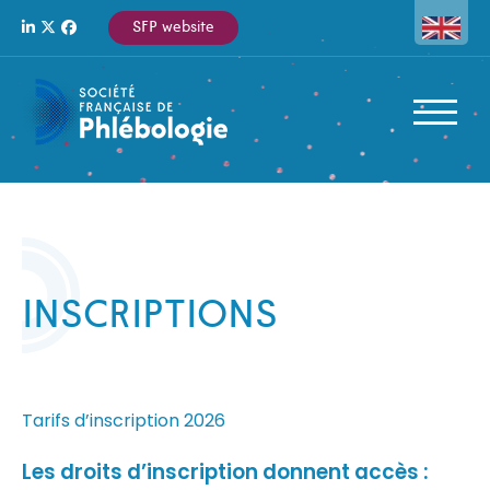
Aller
Panneau de gestion des cookies
SFP website
au
contenu
principal
Corps
INSCRIPTIONS
Tarifs d’inscription 2026
Les droits d’inscription donnent accès :